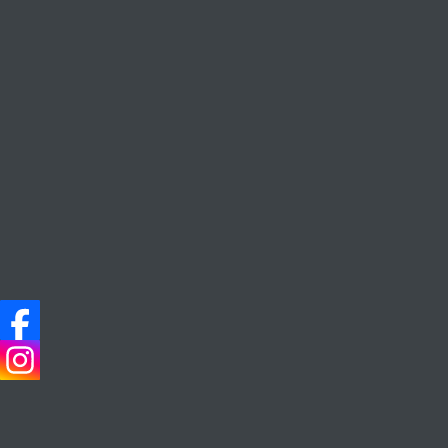
熱賣產品
Everyday Wine, Everyday Life