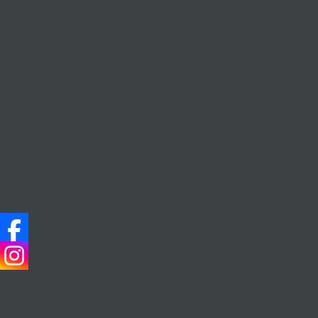
熱賣產品
Everyday Wine, Everyday Life
主頁
酒餘飯後
梅洛 Merlot
Friday, Apr
最新文章
梅洛（M