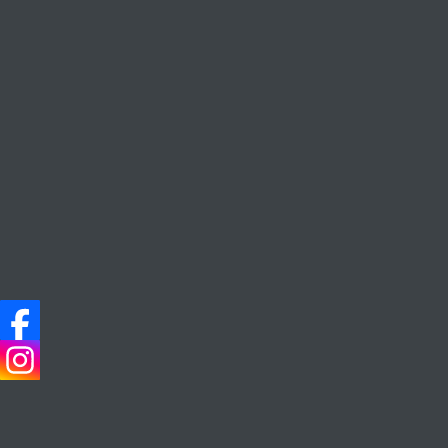
熱賣產品
Everyday Wine, Everyday Life
主頁
系列
夏日配餐白酒
Chateauneuf-Du-